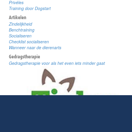
Privéles
Training door Dogstart
Artikelen
Zindelijkheid
Benchtraining
Socialiseren
Checklist socialiseren
Wanneer naar de dierenarts
Gedragstherapie
Gedragstherapie voor als het even iets minder gaat